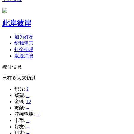
此岸彼岸
加为好友
给我留言
打个招呼
发送消息
统计信息
已有
8
人来访过
积分:
2
威望:
--
金钱:
12
贡献:
--
花痴狗腿:
--
卡币:
--
好友:
--
日志:
--