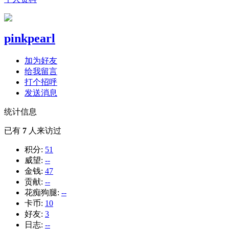
pinkpearl
加为好友
给我留言
打个招呼
发送消息
统计信息
已有
7
人来访过
积分:
51
威望:
--
金钱:
47
贡献:
--
花痴狗腿:
--
卡币:
10
好友:
3
日志:
--