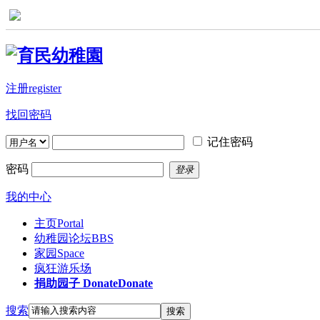
注册register
找回密码
记住密码
密码
登录
我的中心
主页
Portal
幼稚园论坛
BBS
家园
Space
疯狂游乐场
捐助园子 Donate
Donate
搜索
搜索