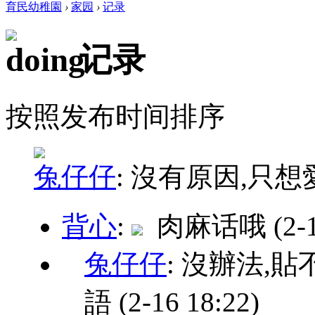
育民幼稚園
›
家园
›
记录
记录
按照发布时间排序
兔仔仔
:
沒有原因,只想
背心
:
肉麻话哦
(2-
兔仔仔
: 沒辦法,
語
(2-16 18:22)