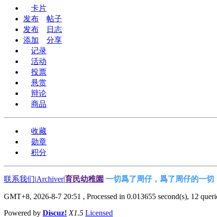
卡片
发布
帖子
发布
日志
添加
分享
记录
活动
投票
悬赏
辩论
商品
收藏
勋章
积分
联系我们
|
Archiver
|
育民幼稚園
一切爲了周仔，爲了周仔的一切
GMT+8, 2026-8-7 20:51
, Processed in 0.013655 second(s), 12 querie
Powered by
Discuz!
X1.5
Licensed