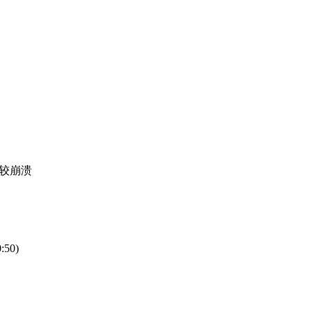
较崩溃
0:50)