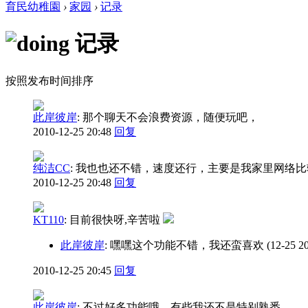
育民幼稚園
›
家园
›
记录
记录
按照发布时间排序
此岸彼岸
:
那个聊天不会浪费资源，随便玩吧，
2010-12-25 20:48
回复
纯洁CC
:
我也也还不错，速度还行，主要是我家里网络比
2010-12-25 20:48
回复
KT110
:
目前很快呀,辛苦啦
此岸彼岸
: 嘿嘿这个功能不错，我还蛮喜欢
(12-25 2
2010-12-25 20:45
回复
此岸彼岸
:
不过好多功能哦，有些我还不是特别熟悉。