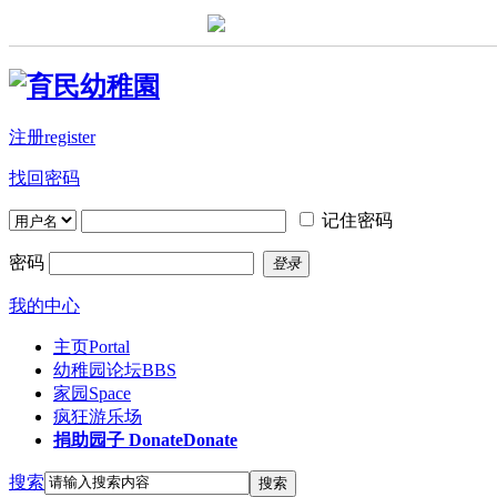
注册register
找回密码
记住密码
密码
登录
我的中心
主页
Portal
幼稚园论坛
BBS
家园
Space
疯狂游乐场
捐助园子 Donate
Donate
搜索
搜索