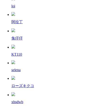
loi
阿拉丁
兔仔仔
KT110
selena
ローズキクコ
xhsdwb