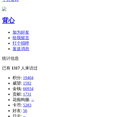
背心
加为好友
给我留言
打个招呼
发送消息
统计信息
已有
1317
人来访过
积分:
19404
威望:
1592
金钱:
66934
贡献:
1731
花痴狗腿:
--
卡币:
5283
好友:
56
日志:
--