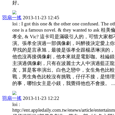
好。
羽扇一搖
2013-11-23 12:45
loi : I got this one & the other one confused. The ot
one is a famous novel. & they wanted to ask 桂美
孝全, & Vic? 這卡司是滿吸引人的，可惜大家都
演。張孝全演過一部偶像劇，叫醉後決定愛上你
早找的是言承旭，最後是張孝全跟楊丞琳演的，
他也沒再接偶像劇，他本來就是電影咖。桂綸鎂
主演過偶像劇，只有在波麗士大人中演過藍正龍
友，算是客串演出。白色之戀中，女生角色比較
戰，男生角色比較沒有挑戰，仔仔不接，是情理
的事，哪怕女主是小鎂，我覺得他也不會接。 ...
羽扇一搖
2013-11-23 12:22
loi :
http://ent.appledaily.com.tw/enews/article/enterta