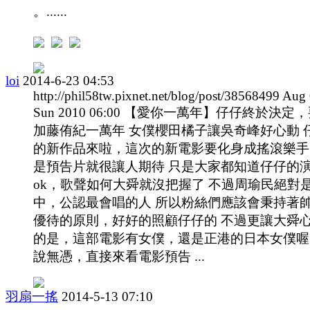
。......
loi
2014-6-23 04:53
http://phil58tw.pixnet.net/blog/post/38568499 Aug
Sun 2010 06:00 【愛你一萬年】仔仔終於決定
加藤侑紀一萬年 女僕櫻田橘子讓吳奇峰好心動 
的新作品來啦，這次的新電影要化身成搖滾樂手
是預告片就很讓人期待 只是大家都知道仔仔的
ok，歌聲如何大舜就沒把握了 不過周瑜民絕對是
中，公認最會唱的人 所以粉絲們應該會秉持著
優待的原則，好好的照顧仔仔的 不過更讓大舜
的是，這部電影有女僕，還是正港的日本女僕喔
說無憑，直接來看電影預告 ...
羽扇一搖
2014-5-13 07:10