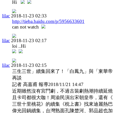
Hi
lilac
2018-11-23 02:33
http://tieba.baidu.com/p/5956633601
can not watch
lilac
2018-11-23 02:17
loi ..Hi
lilac
2018-11-23 02:15
三生三世」續集回來了！「白鳳九」與「東華帝
再談
記者 高嘉甫 報導2018/11/21 14:47
近期雖然沒有宮鬥劇，不過古裝劇熱潮持續延燒
且卡司都很大咖！周渝民演出宋朝皇帝，還有《
三世十里桃花》的續集《枕上書》找來迪麗熱巴
偉光回鍋續集，台灣熟面孔陳楚河、郭品超也加