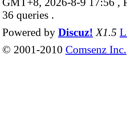
GMT+8, 2026-8-9 17:56
, 
36 queries .
Powered by
Discuz!
X1.5
L
© 2001-2010
Comsenz Inc.