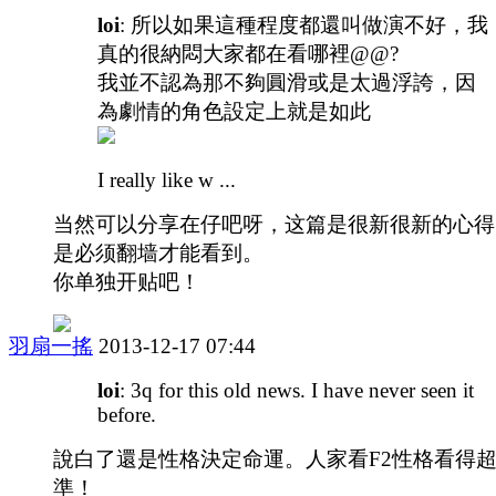
loi
: 所以如果這種程度都還叫做演不好，我
真的很納悶大家都在看哪裡@@?
我並不認為那不夠圓滑或是太過浮誇，因
為劇情的角色設定上就是如此
I really like w ...
当然可以分享在仔吧呀，这篇是很新很新的心得
是必须翻墙才能看到。
你单独开贴吧！
羽扇一搖
2013-12-17 07:44
loi
: 3q for this old news. I have never seen it
before.
說白了還是性格決定命運。人家看F2性格看得
準！