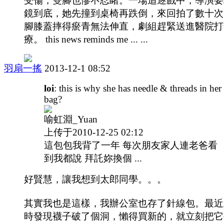
受傷，雙腳也慘不忍睹。一場追逐戲中，導演要
鏡到底，她先撞到桌椅再跌倒，來回拍了數十次
腳膝蓋摔得瘀青無法伸直，劇組趕緊送進醫院打
療。 this news reminds me ... ...
羽扇一搖
2013-12-1 08:52
loi
: this is why she has needle & threads in her
bag?
喻虹淵_Yuan
上传于2010-12-25 02:12
這包包我背了一年 每次朋友家人連老爸看
到我都說 拜託妳換個 ...
好賢慧，讓我想到太郎同學。。。
其實我也是這樣，我辦公室也存了針線包。最近
時發現襪子破了個洞，懶得買新的，就立刻把它