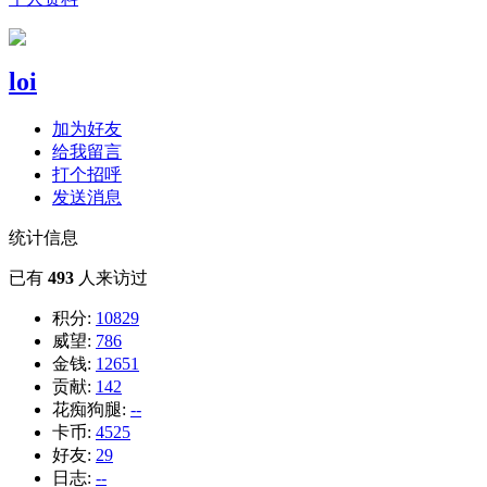
loi
加为好友
给我留言
打个招呼
发送消息
统计信息
已有
493
人来访过
积分:
10829
威望:
786
金钱:
12651
贡献:
142
花痴狗腿:
--
卡币:
4525
好友:
29
日志:
--