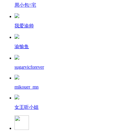
周小包^宅
我爱渝帅
渝愉鱼
sugarvicforever
mikouer_mn
女王听小姐