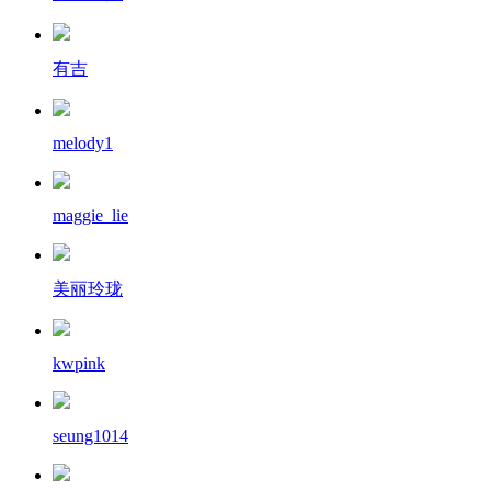
有吉
melody1
maggie_lie
美丽玲珑
kwpink
seung1014