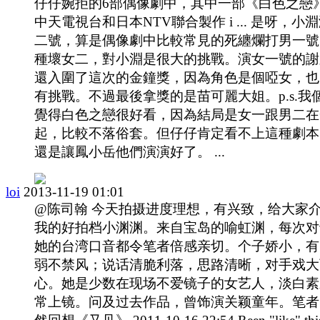
仔仔婉拒的6部偶像劇中，其中一部《白色之戀
中天電視台和日本NTV聯合製作 i ... 是呀，小
二號，算是偶像劇中比較常見的死纏爛打男一號
種壞女二，對小淵是很大的挑戰。演女一號的謝
還入圍了這次的金鐘獎，因為角色是個啞女，也
有挑戰。不過最後拿獎的是苗可麗大姐。p.s.我
覺得白色之戀很好看，因為結局是女一跟男二在
起，比較不落俗套。但仔仔肯定看不上這種劇本
還是讓鳳小岳他們演演好了。 ...
loi
2013-11-19 01:01
@陈司翰 今天拍摄进度理想，有兴致，给大家
我的好拍档小渊渊。来自宝岛的喻虹渊，每次对
她的台湾口音都令笔者倍感亲切。个子娇小，有
弱不禁风；说话清脆利落，思路清晰，对手戏大
心。她是少数在现场不爱镜子的女艺人，淡白素
常上镜。问及过去作品，曾饰演关颖童年。笔者